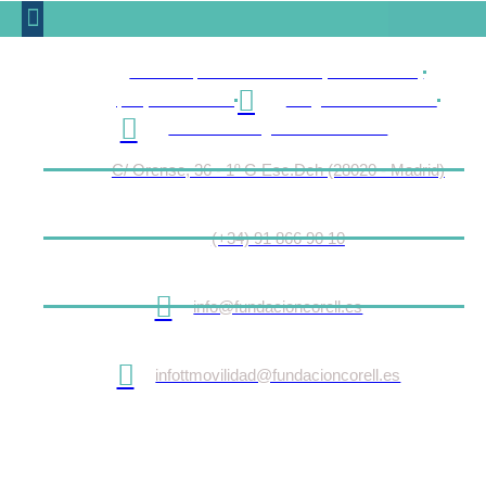
C/ Orense, 36 - 1º G Esc.Dch (28020 - Madrid)
(+34) 91 866 90 10
info@fundacioncorell.es
infottmovilidad@fundacioncorell.es
C/ Orense, 36 - 1º G Esc.Dch (28020 - Madrid)
(+34) 91 866 90 10
info@fundacioncorell.es
infottmovilidad@fundacioncorell.es