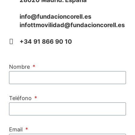
28020 Madrid. España
info@fundacioncorell.es
infottmovilidad@fundacioncorell.es
+34 91 866 90 10
Nombre
Teléfono
Email