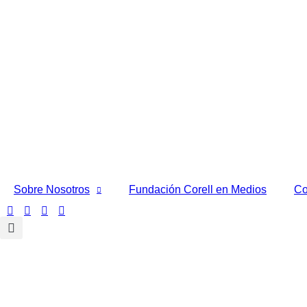
Ir
al
contenido
Sobre Nosotros
Fundación Corell en Medios
Co