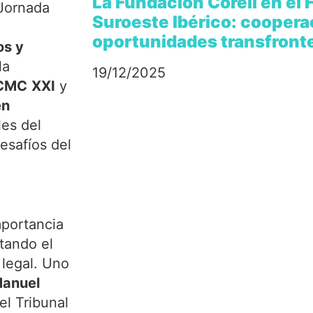
La Fundación Corell en el
 Jornada
Suroeste Ibérico: coopera
oportunidades transfront
os y
la
19/12/2025
 CMC
XXI
y
en
les del
desafíos del
mportancia
tando el
legal. Uno
Manuel
el Tribunal