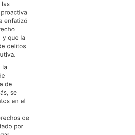
 las
 proactiva
 enfatizó
erecho
 y que la
e delitos
utiva.
 la
de
ia de
ás, se
atos en el
erechos de
tado por
igar