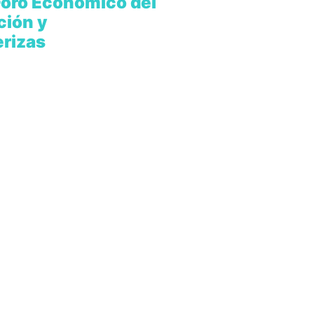
 Foro Económico del
ción y
erizas