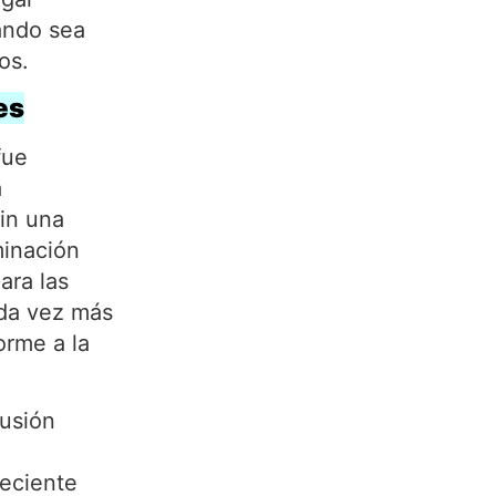
ando sea
os.
es
fue
a
in una
minación
ara las
ada vez más
orme a la
cusión
reciente