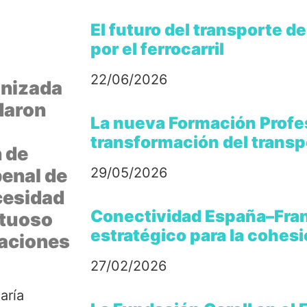
El futuro del transporte 
por el ferrocarril
22/06/2026
anizada
rdaron
La nueva Formación Profes
transformación del transpo
n de
penal de
29/05/2026
cesidad
Conectividad España–Fran
etuoso
estratégico para la cohes
gaciones
27/02/2026
aría