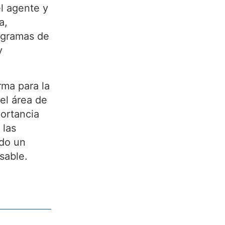
el agente y
a,
rogramas de
y
rma para la
el área de
portancia
 las
do un
sable.