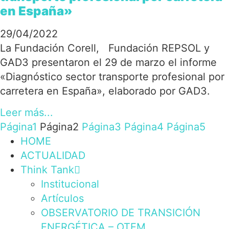
en España»
29/04/2022
La Fundación Corell, Fundación REPSOL y
GAD3 presentaron el 29 de marzo el informe
«Diagnóstico sector transporte profesional por
carretera en España», elaborado por GAD3.
Leer más...
Página
1
Página
2
Página
3
Página
4
Página
5
HOME
ACTUALIDAD
Think Tank
Institucional
Artículos
OBSERVATORIO DE TRANSICIÓN
ENERGÉTICA – OTEM