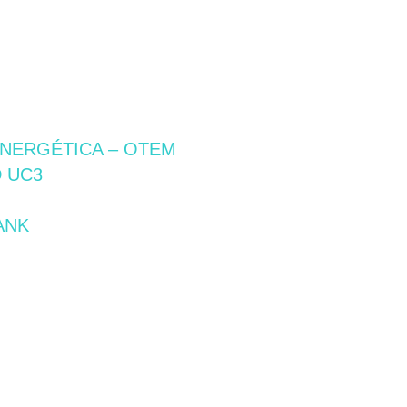
ENERGÉTICA – OTEM
D UC3
ANK