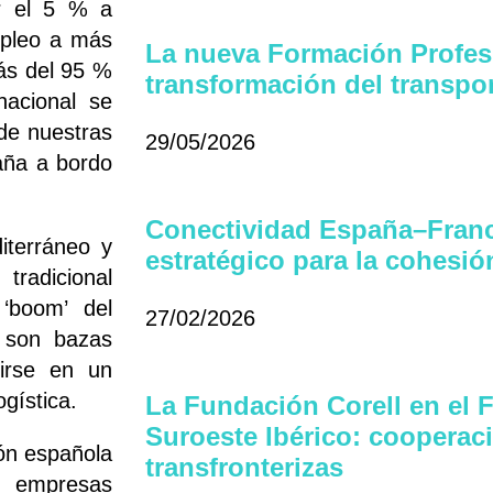
ar el 5 % a
mpleo a más
La nueva Formación Profesi
ás del 95 %
transformación del transport
nacional se
 de nuestras
29/05/2026
aña a bordo
Conectividad España–Franc
iterráneo y
estratégico para la cohesi
tradicional
 ‘boom’ del
27/02/2026
a son bazas
irse en un
ogística.
La Fundación Corell en el
Suroeste Ibérico: cooperac
ión española
transfronterizas
e empresas