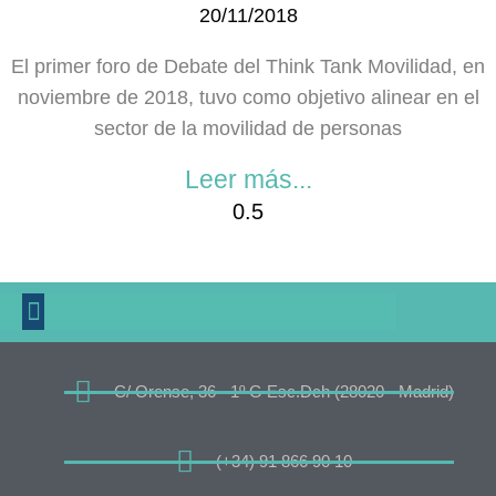
20/11/2018
El primer foro de Debate del Think Tank Movilidad, en
noviembre de 2018, tuvo como objetivo alinear en el
sector de la movilidad de personas
Leer más...
EDITORIAL Y PUBLICACIONES
COMPLIANCE /CANAL DE DENUNCIAS
BOSQUES Y MOVILIDAD
C/ Orense, 36 - 1º G Esc.Dch (28020 - Madrid)
(+34) 91 866 90 10