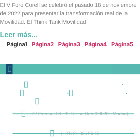
El V Foro Corell se celebró el pasado 18 de noviembre
de 2022 para presentar la transformación real de la
Movilidad. El Think Tank Movilidad
Leer más...
Página
1
Página
2
Página
3
Página
4
Página
5
C/ Orense, 36 - 1º G Esc.Dch (28020 - Madrid)
(+34) 91 866 90 10
info@fundacioncorell.es
infottmovilidad@fundacioncorell.es
C/ Orense, 36 - 1º G Esc.Dch (28020 - Madrid)
(+34) 91 866 90 10