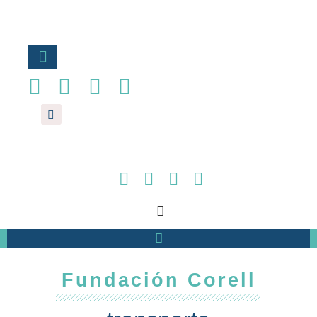
Ir
al
contenido
Fundación Corell