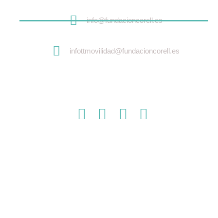
info@fundacioncorell.es
infottmovilidad@fundacioncorell.es
TRABAJANDO POR UN FUTURO MEJOR
Sobre nosotros
Fundación Corell en Medios
Contacto
Sobre nosotros
Fundación Corell en Medios
Contacto