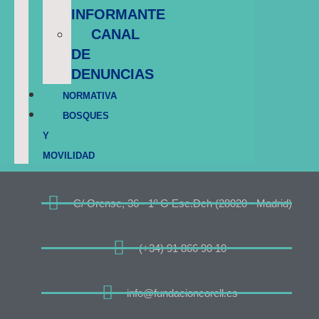
INFORMANTE
CANAL
DE
DENUNCIAS
NORMATIVA
BOSQUES
Y
MOVILIDAD
C/ Orense, 36 - 1º G Esc.Dch (28020 - Madrid)
(+34) 91 866 90 10
info@fundacioncorell.es