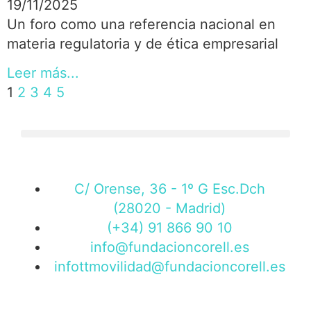
19/11/2025
Un foro como una referencia nacional en
materia regulatoria y de ética empresarial
Leer más...
1
2
3
4
5
C/ Orense, 36 - 1º G Esc.Dch
(28020 - Madrid)
(+34) 91 866 90 10
info@fundacioncorell.es
infottmovilidad@fundacioncorell.es