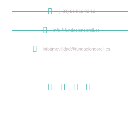
(+34) 91 866 90 10
info@fundacioncorell.es
infottmovilidad@fundacioncorell.es
TRABAJANDO POR UN FUTURO MEJOR
Sobre nosotros
Fundación Corell en Medios
Contacto
Sobre nosotros
Fundación Corell en Medios