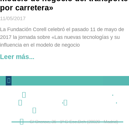
por carretera»
11/05/2017
La Fundación Corell celebró el pasado 11 de mayo de
2017 la jornada sobre «Las nuevas tecnologías y su
influencia en el modelo de negocio
Leer más...
C/ Orense, 36 - 1º G Esc.Dch (28020 - Madrid)
(+34) 91 866 90 10
info@fundacioncorell.es
infottmovilidad@fundacioncorell.es
C/ Orense, 36 - 1º G Esc.Dch (28020 - Madrid)