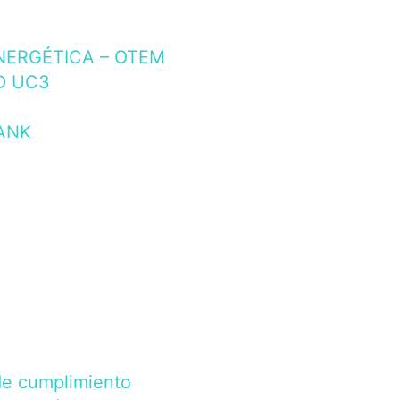
NERGÉTICA – OTEM
D UC3
ANK
de cumplimiento