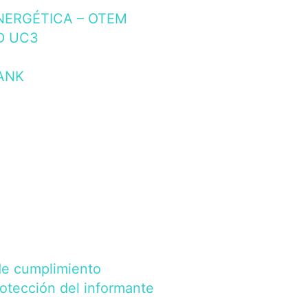
NERGÉTICA – OTEM
D UC3
ANK
de cumplimiento
rotección del informante