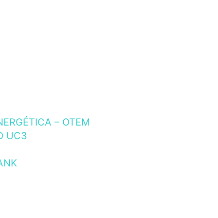
NERGÉTICA – OTEM
D UC3
ANK