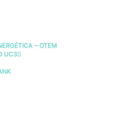
NERGÉTICA – OTEM
D UC3
ANK