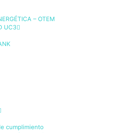
NERGÉTICA – OTEM
D UC3
ANK
de cumplimiento