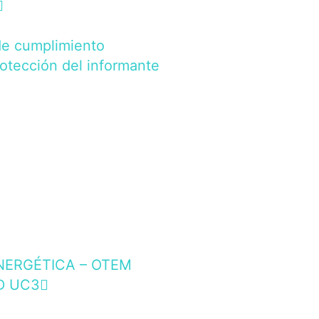
de cumplimiento
rotección del informante
NERGÉTICA – OTEM
D UC3