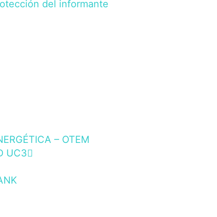
rotección del informante
NERGÉTICA – OTEM
D UC3
ANK