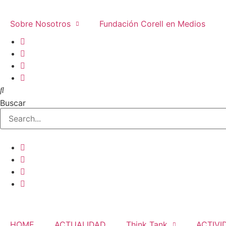
Ir
al
Sobre Nosotros
Fundación Corell en Medios
contenido
Buscar
HOME
ACTUALIDAD
Think Tank
ACTIVI